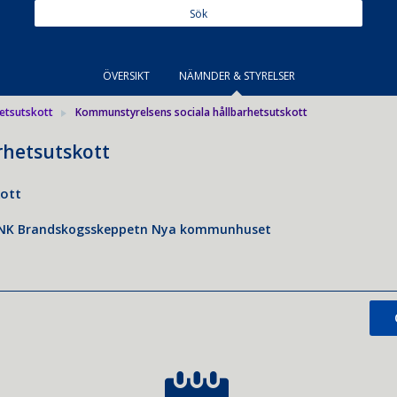
ÖVERSIKT
NÄMNDER & STYRELSER
etsutskott
Kommunstyrelsens sociala hållbarhetsutskott
rhetsutskott
kott
NK Brandskogsskeppetn Nya kommunhuset