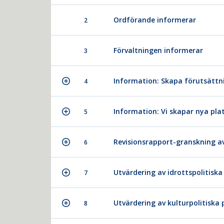
Ordförande informerar
2
Förvaltningen informerar
3
Information: Skapa förutsättni
4
Information: Vi skapar nya pla
5
Revisionsrapport-granskning av 
6
Utvärdering av idrottspolitis
7
Utvärdering av kulturpolitisk
8