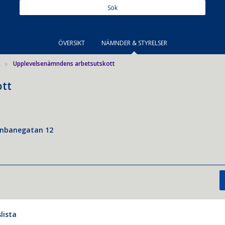
ÖVERSIKT
NÄMNDER & STYRELSER
t
Upplevelsenämndens arbetsutskott
tt
inbanegatan 12
lista